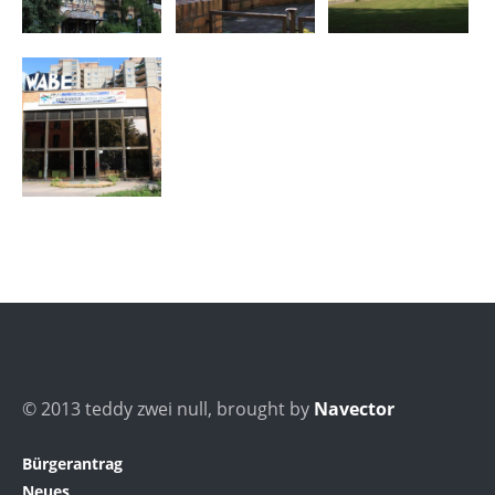
© 2013 teddy zwei null, brought by
Navector
Bürgerantrag
Neues