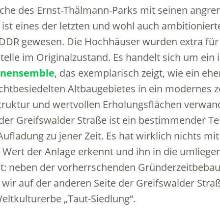
läche des Ernst-Thälmann-Parks mit seinen angr
ist eines der letzten und wohl auch ambitioniert
DR gewesen. Die Hochhäuser wurden extra für 
telle im Originalzustand. Es handelt sich um ein
hnensemble
, das exemplarisch zeigt, wie ein eh
ichtbesiedelten Altbaugebietes in ein modernes
truktur und wertvollen Erholungsflächen verwan
r Greifswalder Straße ist ein bestimmender Tei
 Aufladung zu jener Zeit. Es hat wirklich nichts m
 Wert der Anlage erkennt und ihn in die umliege
t: neben der vorherrschenden Gründerzeitbebau
wir auf der anderen Seite der Greifswalder Straß
eltkulturerbe „Taut-Siedlung“.