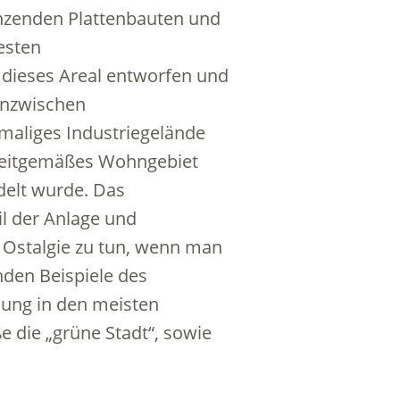
enzenden Plattenbauten und
esten
dieses Areal entworfen und
 inzwischen
emaliges Industriegelände
 zeitgemäßes Wohngebiet
delt wurde. Das
l der Anlage und
it Ostalgie zu tun, wenn man
nden Beispiele des
ung in den meisten
e die „grüne Stadt“, sowie