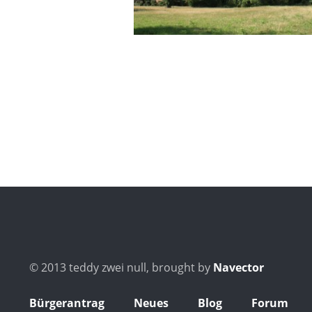
© 2013 teddy zwei null, brought by
Navector
Bürgerantrag
Neues
Blog
Forum