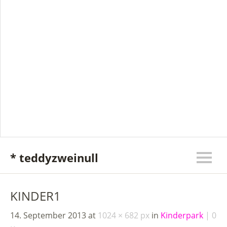
* teddyzweinull
KINDER1
14. September 2013
at
1024 × 682 px
in
Kinderpark
0