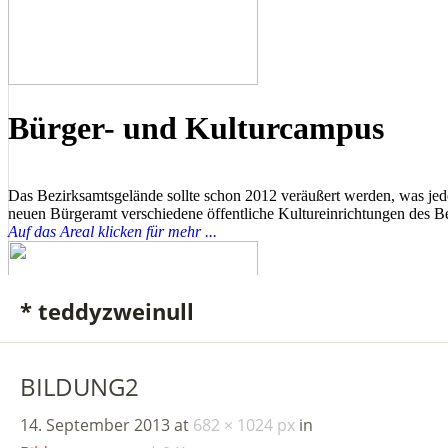
* teddyzweinull
BILDUNG2
14. September 2013
at
682 × 1024 px
in