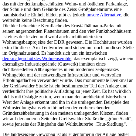
das mit der denkmalgeschützten Wohn- und östlichen Parkanlage,
der Schule und dem Gelände des Zeiss-Großplanetariums eine
bauhistorische Einheit bildet, gibt es jedoch
unsere Alternative
, die
weiterhin keine Beachtung finden.
Die hier betrachtete Kernfläche des Ernst-Thälmann-Parks mit
seinen angrenzenden Plattenbauten und den vier Punkthochhäusern
ist eines der letzten und wohl auch ambitioniertesten
Wohnungsbauprojekte der DDR gewesen. Die Hochhäuser wurden
extra für dieses Areal entworfen und stehen nur noch an dieser Stelle
im Originalzustand. Es handelt sich um ein inzwischen
denkmalgeschütztes Wohnensemble
, das exemplarisch zeigt, wie ein
ehemaliges Industriegelände (Gaswerk) inmitten eines
dichtbesiedelten Altbaugebietes in ein modernes zeitgemäßes
Wohngebiet mit der notwendigen Infrastruktur und wertvollen
Erholungsflächen verwandelt wurde. Das monumentale Denkmal an
der Greifswalder Straße ist ein bestimmender Teil der Anlage und
verdeutlicht ihre politische Aufladung zu jener Zeit. Es hat wirklich
nichts mit Ostalgie zu tun, wenn man den architekturhistorischen
Wert der Anlage erkennt und ihn in die umliegenden Beispiele des
Wohnsiedlungsbaus einreiht: neben der vorherrschenden
Gründerzeitbebauung in den meisten umliegenden Kiezen, finden
wir auf der anderen Seite der Greifswalder Straße die „grüne Stadt“,
sowie jenseits der Ringbahn das Weltkulturerbe „Taut-Siedlung“.
Die landeseigene Gewobag ist als Eigentümerin der Anlage bisher