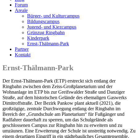
Forum
Areale
Bürger- und Kulturcampus
Bildungscampus
Jugend- und Kiezcampus
Grünzug Ringbahn
Kinderpark
Ernst-Thälmann-Park
Partner
Kontakt
Ernst-Thälmann-Park
Der Ernst-Thälmann-Park (ETP) erstreckt sich entlang der
Ringbahn zwischen dem Zeiss-Großplanetarium und der
Wohnanlage im ETP bis zur Greifswalder Straße und Danziger
Straße, auf dem historischen Gelände des ehemaligen Gaswerks
Dimitroffstraße. Der Bezirk Pankow plant aktuell (2021), die
großzügige, zentrale Durchwegung entlang der Ringbahn im
Bereich der „Grundschule am Planetarium“ für Fußgänger und
Radfahrer dauerhaft zu sperren, um das Schulgelände als
geschlossenen Campus zur Ringbahn hin zu erweitern und zu
umzäunen. Eine Erweiterung der Schule ist unstreitig notwendig. Zu
einem derartigen Eingriff in ein städtebauliches Gesamtensemble,