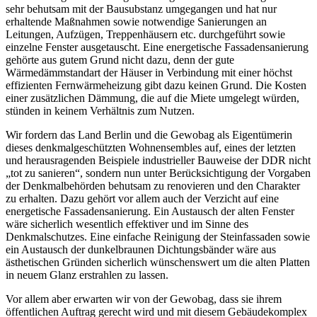
sehr behutsam mit der Bausubstanz umgegangen und hat nur
erhaltende Maßnahmen sowie notwendige Sanierungen an
Leitungen, Aufzügen, Treppenhäusern etc. durchgeführt sowie
einzelne Fenster ausgetauscht. Eine energetische Fassadensanierung
gehörte aus gutem Grund nicht dazu, denn der gute
Wärmedämmstandart der Häuser in Verbindung mit einer höchst
effizienten Fernwärmeheizung gibt dazu keinen Grund. Die Kosten
einer zusätzlichen Dämmung, die auf die Miete umgelegt würden,
stünden in keinem Verhältnis zum Nutzen.
Wir fordern das Land Berlin und die Gewobag als Eigentümerin
dieses denkmalgeschützten Wohnensembles auf, eines der letzten
und herausragenden Beispiele industrieller Bauweise der DDR nicht
„tot zu sanieren“, sondern nun unter Berücksichtigung der Vorgaben
der Denkmalbehörden behutsam zu renovieren und den Charakter
zu erhalten. Dazu gehört vor allem auch der Verzicht auf eine
energetische Fassadensanierung. Ein Austausch der alten Fenster
wäre sicherlich wesentlich effektiver und im Sinne des
Denkmalschutzes. Eine einfache Reinigung der Steinfassaden sowie
ein Austausch der dunkelbraunen Dichtungsbänder wäre aus
ästhetischen Gründen sicherlich wünschenswert um die alten Platten
in neuem Glanz erstrahlen zu lassen.
Vor allem aber erwarten wir von der Gewobag, dass sie ihrem
öffentlichen Auftrag gerecht wird und mit diesem Gebäudekomplex