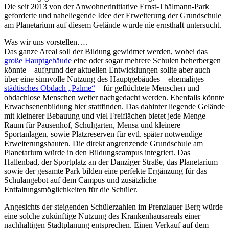
Die seit 2013 von der Anwohnerinitiative Ernst-Thälmann-Park
geforderte und naheliegende Idee der Erweiterung der Grundschule
am Planetarium auf diesem Gelände wurde nie ernsthaft untersucht.
Was wir uns vorstellen….
Das ganze Areal soll der Bildung gewidmet werden, wobei das
große Hauptgebäude
eine oder sogar mehrere Schulen beherbergen
könnte – aufgrund der aktuellen Entwicklungen sollte aber auch
über eine sinnvolle Nutzung des Hauptgebäudes – ehemaliges
städtisches Obdach „Palme“
– für geflüchtete Menschen und
obdachlose Menschen weiter nachgedacht werden. Ebenfalls könnte
Erwachsenenbildung hier stattfinden. Das dahinter liegende Gelände
mit kleinerer Bebauung und viel Freiflächen bietet jede Menge
Raum für Pausenhof, Schulgarten, Mensa und kleinere
Sportanlagen, sowie Platzreserven für evtl. später notwendige
Erweiterungsbauten. Die direkt angrenzende Grundschule am
Planetarium würde in den Bildungscampus integriert. Das
Hallenbad, der Sportplatz an der Danziger Straße, das Planetarium
sowie der gesamte Park bilden eine perfekte Ergänzung für das
Schulangebot auf dem Campus und zusätzliche
Entfaltungsmöglichkeiten für die Schüler.
Angesichts der steigenden Schülerzahlen im Prenzlauer Berg würde
eine solche zukünftige Nutzung des Krankenhausareals einer
nachhaltigen Stadtplanung entsprechen. Einen Verkauf auf dem