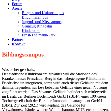
Forum
Areale
Bürger- und Kulturcampus
Bildungscampus
Jugend- und Kiezcampus
Grünzug Ringbahn
Kinderpark
Ernst-Thälmann-Park
Partner
Kontakt
Bildungscampus
Was bisher geschah…
Der städtische Klinikkonzern Vivantes will die Stationen des
Krankenhauses Prenzlauer Berg in das nahegelegene Klinikum am
Friedrichshain integrieren, somit wird auch dieses Gebäude mit dem
dahinterliegenden, nur lose bebauten Gelände einer neuen Nutzung
zugeführt werden. Das Vivantes Gelände befindet sich mittlerweile
im Besitz der Berliner Bodenfonds GmbH (BBF), einer 100%igen
Tochtergesellschaft der Berliner Immobilienmanagement GmbH
(BIM). Zur Zeit (2021) wird geplant, das Gelände für
Verwaltungsgebäude, weitere Wohnbebauung, MUF, etc. zu nutzen.